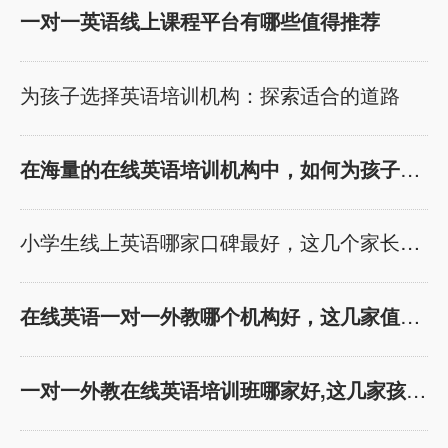
机构接触，今天我将
出发，深入分析几个
一对一英语线上课程平台有哪些值得推荐
为大家推荐几个备受
备受欢迎的英语教育
赞誉的幼儿线上英语
机构，探讨他们的特
为孩子选择英语培训机构：探索适合的道路
启蒙课程。这些课程
点，最终为您推荐趣
在外教师资、课程模
趣ABC，理由将在结
在海量的在线英语培训机构中，如何为孩子选择
式、适合年龄和价格
语中逐一展现。 瓜瓜
等方面都具有独特的
龙英语 构建英语思维
优势，希望能够为家
的奇妙舞台 瓜瓜龙英
小学生线上英语哪家口碑最好，这几个家长强烈
长们提供有价值的参
语以情景式教学著
考。 1. 趣趣ABC：
称，通过丰富的教材
在线英语一对一外教哪个机构好，这几家值得家
高性价比趣味欧美外
和实景模拟，让孩子
教一对一 外教师资：
在真实情境中感受英
趣趣ABC以其优质的
语。他们强调培养孩
一对一外教在线英语培训班哪家好,这几家孩子
外教团队而闻名。外
子的英语思维，使英
教们不仅具备出色的
语不再是简单的课