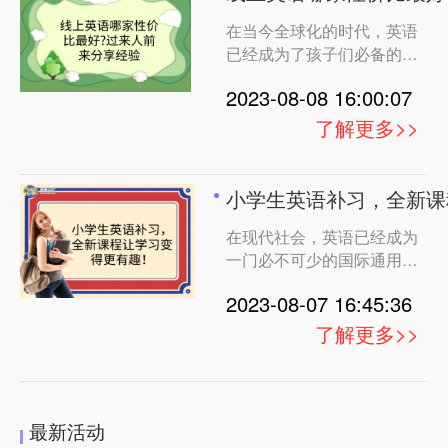
语培训机构，分别为趣趣
造全球知名的少儿英语在线
在当今全球化的时代，英语
ABC、麦田英语、
教育品牌，拥有优质的师资
已经成为了孩子们必备的技
hellokid、贝达英语和
团队和教学资源。他们提供
能之一。越来越多的家长意
VIPKID。 1. 趣趣ABC: 儿童
丰
2023-08-08 16:00:07
识到了英语教育的重要性，
趣味教学 趣趣ABC以儿童
为了给孩子提供更好的学习
趣味教学为特点，通过丰富
了解更多>>
环境，各种英语培训机构应
多彩的游戏、歌曲、绘本等
运而生。本文将从家长的视
教学方式，吸引孩子的兴
角出发，分析几家知名的英
趣，让他们在轻松的氛围中
小学生英语补习，全新课
语培训机构，分别为阿卡
学习英语。家长们普遍认
在现代社会，英语已经成为
索、趣趣ABC、hellokid、
为，这种活泼有趣的教学方
一门必不可少的国际通用语
瓜瓜龙英语和VIPKID。 1.
式有助于激发孩子的学习兴
言。为了帮助孩子在小学阶
阿卡索: 真人外教在线一对
趣，提高他们的学习积
2023-08-07 16:45:36
段打好英语基础，越来越多
一教学 阿卡索以真人外教
的家长开始寻找适合的英语
在线一对一教学为特点，为
了解更多>>
补习机构。全新的课程和有
家长提供了一种高度个性化
趣的学习方法能够激发孩子
的英语学习方式。这种一对
学习的兴趣，让英语学习变
一的教学模式可以更好地满
得更加轻松愉快。在本文
足孩子不同程度的学习需
最新活动
中，我们将以家长为孩子找
求，家长可以根据孩子的兴