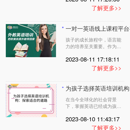
家长，我们都希望为孩子提
势，希望能够为家长们提供
了解更多>>
供最优秀的英语学习环境。
有价值的参考。 1. 趣趣
在这篇文章中，我们将从家
ABC：高性价比趣味欧美外
长的视角出发，深入分析几
教一对一 外教师资：趣趣
一对一英语线上课程平台
个备受欢迎的英语教育机
ABC以其优质的外教团队而
孩子的成长旅程中，语言能
构，探讨他们的特点，最终
闻名。外教们不仅具备出色
力的培养至关重要。作为家
为您推荐趣趣ABC，理由将
的英语能力，还能够通过趣
长，我们都希望能够为孩子
在结语中逐一展现。 瓜瓜
味的教学方式激发孩子的学
2023-08-11 17:18:11
提供最优质的英语学习机
龙英语 构建英语思维的奇
习兴
会。在众多英语教育机构
妙舞台 瓜瓜龙英语以情景
了解更多>>
中，唱唱启蒙、小小优趣、
式教学著称，通过丰富的教
HelloKid以及VIPKid等备受
材和实景模拟，让孩子在真
瞩目。在本文中，我们将从
实情境中感受英语。他们强
为孩子选择英语培训机构
家长的视角出发，深入分析
调培养孩子的英语思维，使
在当今全球化的社会背景
这些机构的特点，并为您推
英语不再是简单的课程，而
下，掌握英语已经成为孩子
荐趣趣ABC，理由将在结语
是贯穿于日常生活的一部
必备的生存技能之一。然
中逐一呈现。 唱唱启蒙 音
分。这种与生活紧密结合的
2023-08-10 11:43:17
而，面对众多的英语培训机
乐与英语的奇妙融合 唱唱
教
构，家长们常常陷入选择的
启蒙将音乐融入英语学习，
了解更多>>