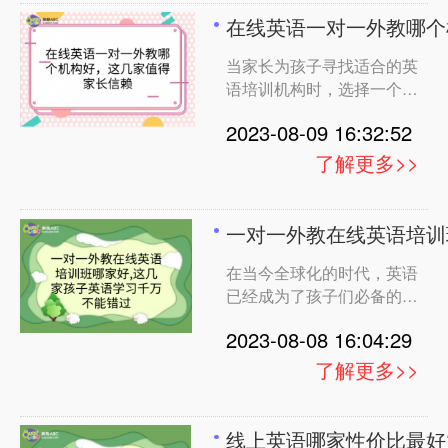
综合分析。 英语培训机构
础，课程设计灵活，适合幼
在线英语一对一外教哪个
的选择关系到孩子的学习成
儿的认知和学习特点。 2.
当家长为孩子寻找适合的英
果和兴趣培养。我们将从课
趣趣ABC： 课程特点：趣
语培训机构时，选择一个优
程特点、教学方法、师资力
趣ABC提供一对一外教课
质的机构能够为孩子提供良
量等多个角度分析下面几家
程，注重英语口语和听力
2023-08-09 16:32:52
好的学习环境和教育资源。
机构的受欢迎原因。 瓜瓜
以下是对Vipkid、鲸鱼、阿
龙英语： 瓜瓜龙英语注重
了解更多>>
卡索、趣趣ABC、说客英
以游戏、音乐、绘本等形式
语、哈沃和hellokid这几个
激发孩子的学习兴趣。他们
英语培训机构的课程特点和
的课程特点在于创新的教学
一对一外教在线英语培训
受欢迎的原因的分析。
方式，将乐趣与学习相结
在当今全球化的时代，英语
Vipkid： Vipkid是一家在线
合，培养孩子的语感和发音
已经成为了孩子们必备的技
少儿英语教育平台，以一对
准确性。 阿卡索： 阿卡索
能之一。越来越多的家长意
一的教学模式为特色。他们
提供一对一外教在线课程
2023-08-08 16:04:29
识到了英语教育的重要性，
有专业的外教团队，提供个
为了给孩子提供更好的学习
性化的教学计划，注重口语
了解更多>>
机会，各种英语培训机构应
培养。家长可以灵活选择上
运而生。本文将从家长的视
课时间，适应孩子的日常安
角出发，分析几家知名的英
排。 鲸鱼： 鲸鱼致力于打
线上英语哪家性价比最好