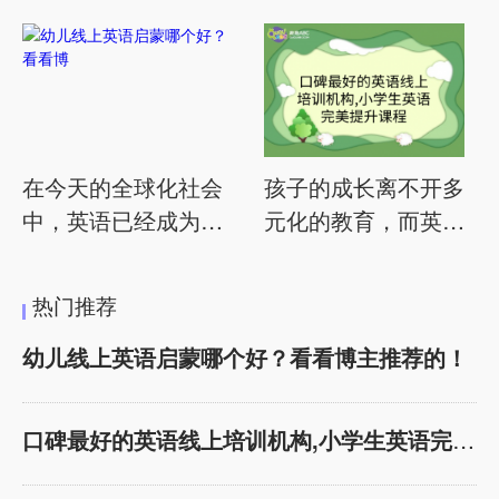
机构的视角，对一些著名的
趣和学习进度，自由选择合
英语补习机构进行分析，帮
适的课程。阿
助家长做出更明智的选择。
1. 趣趣ABC 优势： 趣味教
学方法： 趣趣ABC采用趣
味教学方法，通过游戏、歌
曲和故事等方式，激发孩子
在今天的全球化社会
孩子的成长离不开多
的学习兴趣，让学习变得有
中，英语已经成为一
元化的教育，而英语
趣。 专业教师团队： 趣趣
门不可或缺的重要技
作为国际交流的重要
ABC拥有经验丰富的教师团
队，包括优秀的中
能。越来越多的家长
工具，更是需要用心
热门推荐
开始关注幼儿英语启
挑选优质的学习机
蒙教育，希望为孩子
构。作为家长，我们
幼儿线上英语启蒙哪个好？看看博主推荐的！
选择一家优质的线上
都希望为孩子提供最
英语课程。作为一位
优秀的英语学习环
口碑最好的英语线上培训机构,小学生英语完美提
英语博主，我有幸与
境。在这篇文章中，
各种优秀的英语教育
我们将从家长的视角