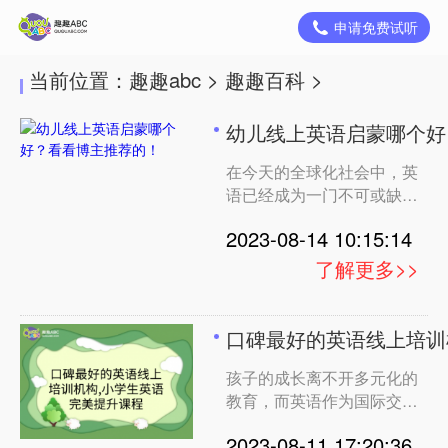
申请免费试听
当前位置：
趣趣abc
>
趣趣百科
>
幼儿线上英语启蒙哪个好
在今天的全球化社会中，英
语已经成为一门不可或缺的
重要技能。越来越多的家长
2023-08-14 10:15:14
开始关注幼儿英语启蒙教
育，希望为孩子选择一家优
了解更多>>
质的线上英语课程。作为一
位英语博主，我有幸与各种
优秀的英语教育机构接触，
口碑最好的英语线上培训
今天我将为大家推荐几个备
孩子的成长离不开多元化的
受赞誉的幼儿线上英语启蒙
教育，而英语作为国际交流
课程。这些课程在外教师
的重要工具，更是需要用心
资、课程模式、适合年龄和
2023-08-11 17:20:36
挑选优质的学习机构。作为
价格等方面都具有独特的优