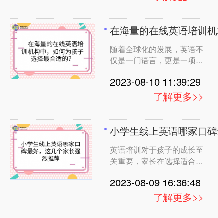
困境。本文将从家长的角度
创造出一种趣味十足的学习
出发，分析并介绍阿卡索、
方式。孩子们通过动听的儿
叮咚课堂、趣趣ABC、
歌和歌曲，轻松地学习英语
在海量的在线英语培训机
Hellokid、贝达英语以及
单词和表达，同时培养语感
随着全球化的发展，英语不
VIPKid等机构的课程特点，
和发音准确性。这种创新教
仅是一门语言，更是一项重
为您提供一些建议。 1. 阿
学方法不仅让孩子在欢乐中
要的技能。对于家长来说，
卡索：跨足国际视野 阿卡
学习，还激发了他
2023-08-10 11:39:29
为孩子选择一家优质的英语
索作为知名在线英语培训机
培训机构是一项重要任务。
构，拥有丰富的教学资源和
了解更多>>
在众多选择中，我们挑选了
师资团队。其特点在于严格
几家备受欢迎的机构进行分
的外教选拔和多元化的教学
析，帮助家长做出明智的决
方法，强调培养孩子的听说
小学生线上英语哪家口碑
策。 1. 小猴英语： 课程特
能力。家长们可以选择课程
英语培训对于孩子的成长至
点：小猴英语注重幼儿英语
类型，让孩子从小接触国际
关重要，家长在选择适合的
启蒙，通过趣味性的互动课
化的教学模式。 2. 叮咚课
培训机构时会考虑多个因
程，激发孩子的学习兴趣。
堂：创新互动学习
2023-08-09 16:36:48
素。以下是对瓜瓜龙英语、
课程内容丰富，融合了英
阿卡索、趣趣ABC、说客英
语、科学、艺术等元素。
了解更多>>
语、哈沃和hellokid等机构
特点分析：小猴英语侧重于
的课程特点和受欢迎原因的
培养孩子的英语兴趣和基