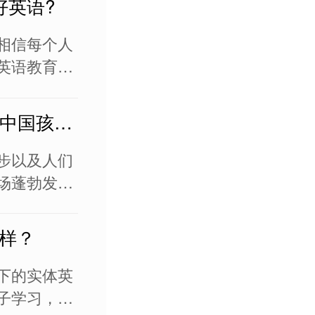
好英语?
语教育品牌
需要家长擦
相信每个人
英语教育问
语语言环境
量还是质量
在线少儿英语趣趣ABC，让中国孩子体验全球优质教育资源
长将目光转
程。线上学
步以及人们
场蓬勃发
国在线教育
比2018年
样？
好的背景
。 已经有多
下的实体英
子学习，不