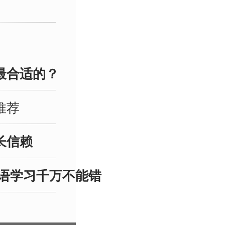
最终为您
，理由将在
。 瓜瓜龙
思维的奇妙
最合适的？
语以情景式
丰富的教
推荐
让孩子在
长信赖
英语。他
的英语思
语学习千万不能错
是简单的
于日常生
种与生活