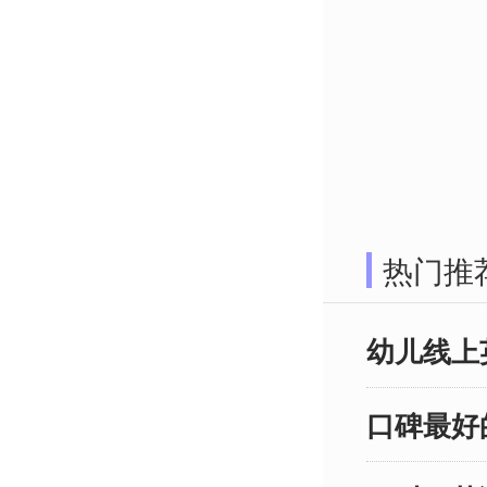
缺的重要
的家长开
启蒙教育
择一家优
程。作为
我有幸与
教育机构
热门推
为大家推
的幼儿线
幼儿线上
程。这些
资、课程
口碑最好
和价格等
的优势，