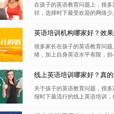
一时之间难以分清哪个好。为了
在孩子的英语教育问题上，很多
更专业、系...
径，选择时下最受欢迎的网络少
程，让孩子不受时间和地域限制
的英语辅导。跟着外教学英语，
英语培训机构哪家好？效果
能力也能得到充分的锻炼，通过
互动，能够养成正确的发音习惯
很多家长在孩子的英语教育问题
表达的标准度...
绪，加上自身英语水平有限，担
孩子教好。在专业性方面，相关
机构更有发言权，还能提供优越
线上英语培训哪家好？真的
件，让孩子在专业人士的指导下
英语学习。因为庞大的学习需求
关于孩子的英语教育问题，很多
培训市场的竞争...
报时下最流行的线上英语培训，
足够的了解和专业的判断，担心
学习没效果，也浪费时间和金钱