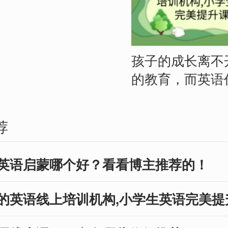
技能。越来越多
始关注幼儿英语
，希望为孩子选
质的线上英语课
孩子的成长离不
一位英语博主，
的教育，而英语
各种优秀的英语
交流的重要工具
接触，今天我将
要用心挑选优质
荐
荐几个备受赞誉
构。作为家长，
上英语启蒙课
望为孩子提供最
英语启蒙哪个好？看看博主推荐的！
课程在外教师
语学习环境。在
模式、适合年龄
中，我们将从家
的英语线上培训机构,小学生英语完美提
方面都具有独特
出发，深入分析
希望能够为家长
欢迎的英语教育