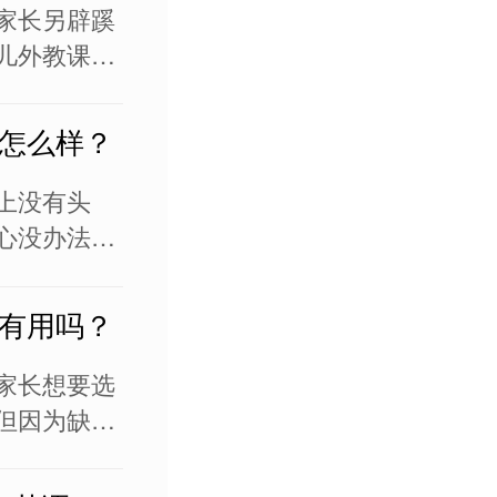
让孩子接受
家长另辟蹊
儿外教课
地接受系统
孩子的听说
怎么样？
模仿和对话
，提高英语
上没有头
心没办法把
的英语培训
的师资条
有用吗？
进行系统的
，少儿英语
家长想要选
但因为缺乏
孩子的英语
。随着学习