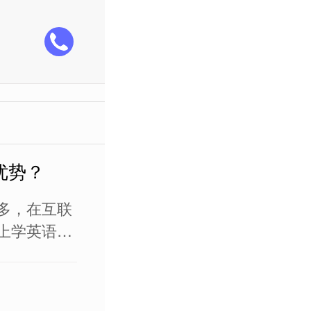
优势？
多，在互联
上学英语也
认可和接受
上英语培训
色，家长们