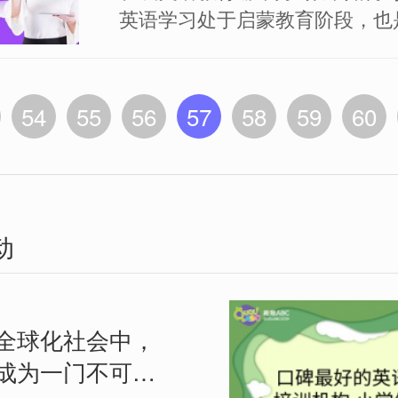
英语在线学...
英语学习处于启蒙教育阶段，也
期，家长们也打算培养孩子的英
便将来能够有更好的发展。现在
语学习的兴趣和需求不断增加，
54
55
56
57
58
59
60
教育市场规模也在逐渐扩大。家
为过去的应...
动
全球化社会中，
成为一门不可或