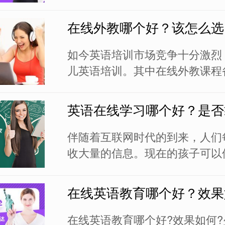
用再来回奔波，更多的是选择在
程。既可以不受时间和空间的限
在线外教哪个好？该怎么选
用自己的碎片化时间，随时随地
语，又能接触优质的国际教育资
如今英语培训市场竞争十分激烈
面对面学纯正的...
儿英语培训。其中在线外教课程
家长们主要是为了方便孩子学习
接送之后也能节省大量的时间成
英语在线学习哪个好？是否
本，和外教面对面实时互动，接
语辅导，促进英语水平的稳步提
伴随着互联网时代的到来，人们
在的英语培...
收大量的信息。现在的孩子可以
势接触国内外优质的教育资源，
英语学习。其中，英语在线学习
在线英语教育哪个好？效果
孩子学英语的主流方式。家长们
课程感兴趣，但是有因为缺乏了
在线英语教育哪个好?效果如何