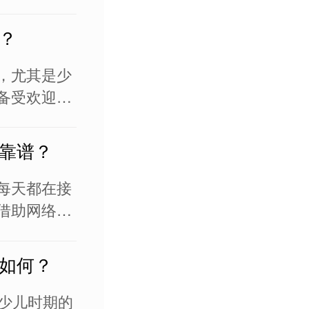
线英语课
制，灵活利
？
轻松学英
源，和外教
，尤其是少
备受欢迎，
，不用来回
本和学习成
靠谱？
受系统的英
升。但是现
每天都在接
借助网络优
进行系统的
成为了当下
如何？
对在线英语
解，不知道
?少儿时期的