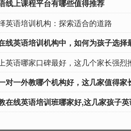
语线上课程平台有哪些值得推荐
值的参考。 1.
讨他们的特点，
C：高性价比趣味
推荐趣趣ABC
择英语培训机构：探索适合的道路
一对一 外教师
结语中逐一展现
ABC以其优质的
英语 构建英语
在线英语培训机构中，如何为孩子选择
而闻名。外教们
舞台 瓜瓜龙英
出色的英语能
教学著称，通过
上英语哪家口碑最好，这几个家长强烈
够通过趣味的教
材和实景模拟，
发孩子的学习兴
一对一外教哪个机构好，这几家值得家
真实情境中感受
们强调培养孩子
教在线英语培训班哪家好,这几家孩子英
维，使英语不再
课程，而是贯穿
活的一部分。这