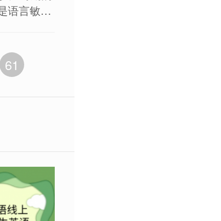
是语言敏感
语能力，以
的孩子对英
相应的英语
61
长们普遍认