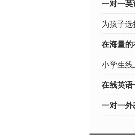
一对一英
们提供有价
趣趣AB
为孩子选
欧美外教
资：趣趣
在海量的
外教团队
不仅具备
小学生线
力，还能
学方式激
在线英语
一对一外