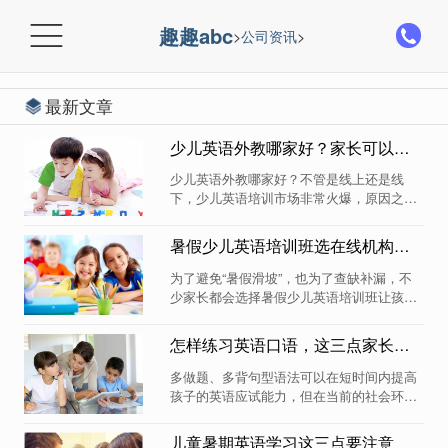

趣趣abc
>
公司资讯
>
最新文章
少儿英语外教哪家好？家长可以从以下三点来对比！
少儿英语外教哪家好？不管是线上还是线
下，少儿英语培训市场非常火爆，原因之一
我想是离不开外教的原因的，毕竟中国孩子
缺乏语言环境，而外教正好是弥补了这一缺
暑假少儿英语培训班选在线机构的三大原因
点。...
为了避免“暑假滑坡”，也为了查缺补漏，不
少家长都会选择暑假少儿英语培训班让孩子
进一步提高英语水平，并且更倾向趣趣ABC
这种线上机构。...
怎样练习英语口语，这三点家长要格外注意
多做题、多背句型语法可以在短时间内提高
孩子的英语应试能力，但在当前的社会环境
中，能够用英语灵活地道的交流才更具优势
与竞争力。于是怎样练习英语口语成为了大
儿童暑期英语学习这三点要注意