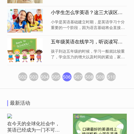
小学生怎么学英语？这三大误区要避免
小学是英语基础建立时期，是英语学习十分
重要的一个阶段，因为语言基础将会直接影
响后期听说读写深入学习的效率效果。可是
小学生怎么学英语呢？这三大误区家长和老
五年级英语在线学习，听说读写样样通！
师一定要避...
孩子到达五年级的时候，学习一般就比较重
了，学业压力的增大以及时间的紧迫，家长
会为孩子报五年级英语在线学习课程，那么
在线课程又有哪些需要注意的呢？...
502
503
504
505
506
507
508
509
510
最新活动
在今天的全球化社会中，
英语已经成为一门不可或