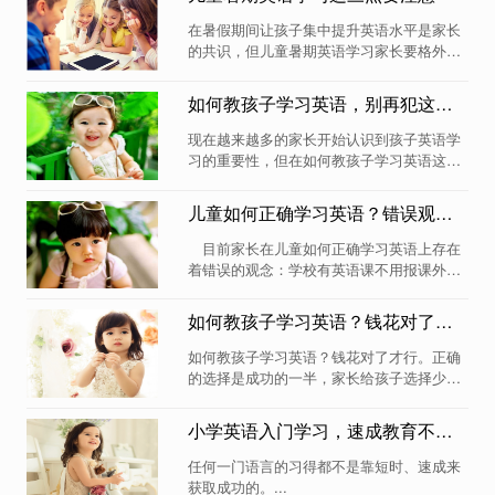
多数家长的...
在暑假期间让孩子集中提升英语水平是家长
的共识，但儿童暑期英语学习家长要格外注
意以下三点，否则很很有可能出现暑假两个
月，玩没完好，学也没有所成的现象出
如何教孩子学习英语，别再犯这些错误了
现。...
现在越来越多的家长开始认识到孩子英语学
习的重要性，但在如何教孩子学习英语这件
事上，家长们却有经常犯这些错误。...
儿童如何正确学习英语？错误观念有哪些？
目前家长在儿童如何正确学习英语上存在
着错误的观念：学校有英语课不用报课外英
语班。...
如何教孩子学习英语？钱花对了才行
如何教孩子学习英语？钱花对了才行。正确
的选择是成功的一半，家长给孩子选择少儿
英语教育机构时，要做好孩子的综合考
评。...
小学英语入门学习，速成教育不可取
任何一门语言的习得都不是靠短时、速成来
获取成功的。...