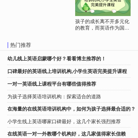
缺的重要技能。越来越多
的家长开始关注幼儿英语
启蒙教育，希望为孩子选
孩子的成长离不开多元化
择一家优质的线上英语课
的教育，而英语作为国际
程。作为一位英语博主，
交流的重要工具，更是需
我有幸与各种优秀的英语
要用心挑选优质的学习机
教育机构接触，今天我将
热门推荐
构。作为家长，我们都希
为大家推荐几个备受赞誉
望为孩子提供最优秀的英
的幼儿线上英语启蒙课
幼儿线上英语启蒙哪个好？看看博主推荐的！
语学习环境。在这篇文章
程。这些课程在外教师
中，我们将从家长的视角
资、课程模式、适合年龄
口碑最好的英语线上培训机构,小学生英语完美提升课程
出发，深入分析几个备受
和价格等方面都具有独特
欢迎的英语教育机构，探
的优势，希望能够为家长
一对一英语线上课程平台有哪些值得推荐
讨他们的特点，最终为您
们提供有价值的参考。 1.
推荐趣趣ABC，理由将在
趣趣ABC：高性价比趣味
为孩子选择英语培训机构：探索适合的道路
结语中逐一展现。 瓜瓜龙
欧美外教一对一 外教师
英语 构建英语思维的奇妙
资：趣趣ABC以其优质的
在海量的在线英语培训机构中，如何为孩子选择最合适的？
舞台 瓜瓜龙英语以情景式
外教团队而闻名。外教们
教学著称，通过丰富的教
不仅具备出色的英语能
小学生线上英语哪家口碑最好，这几个家长强烈推荐
材和实景模拟，让孩子在
力，还能够通过趣味的教
真实情境中感受英语。他
学方式激发孩子的学习兴
在线英语一对一外教哪个机构好，这几家值得家长信赖
们强调培养孩子的英语思