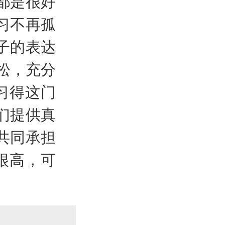
都是很好
习不再孤
子的表达
松，充分
习得这门
们提供真
共同承担
很高，可