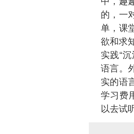
中，趣
的，一
单，课
欲和求
实践“
语言。
实的语
学习费
以去试