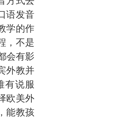
口语发音
教学的作
程，不是
都会有影
宾外教并
难有说服
择欧美外
，能教孩
。