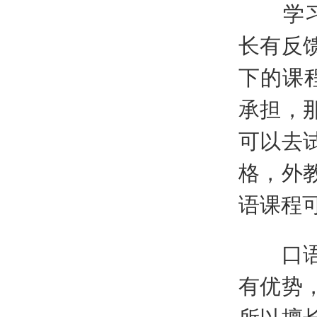
学习英
长有反
下的课
承担，
可以去
格，外
语课程
口语学
有优势
所以擅